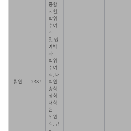
종합
시험,
학위
수여
식
및 명
예박
사
학위
수여
식, 대
팀원
2387
학원
총학
생회,
대학
원
위원
회, 규
정