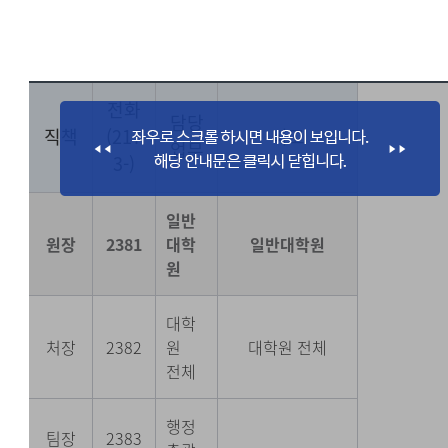
전화
담당
직책
(217
비고
업무
3-)
일반
원장
2381
대학
일반대학원
원
대학
처장
2382
원
대학원 전체
전체
행정
팀장
2383