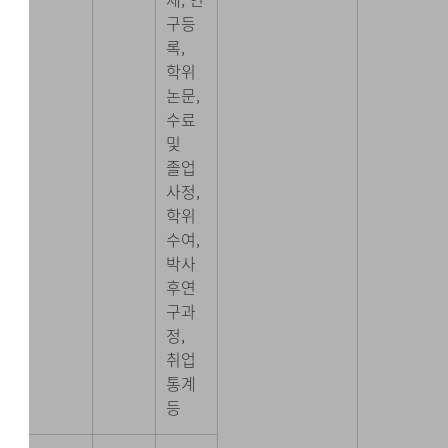
구등
록,
학위
논문,
수료
및
졸업
사정,
학위
수여,
박사
후연
구과
정,
취업
통계
등