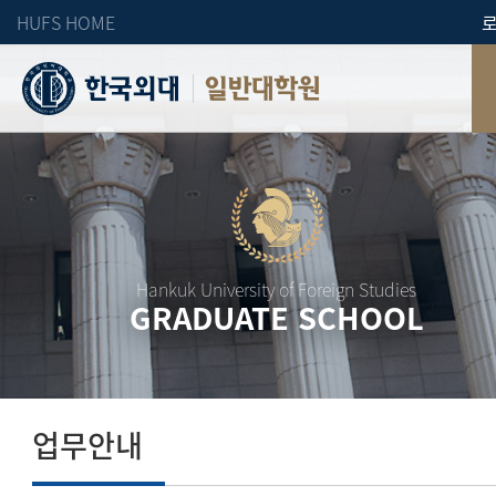
HUFS HOME
일반대학원
Hankuk University of Foreign Studies
GRADUATE SCHOOL
업무안내