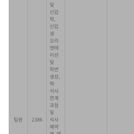
및
신입
학,
신입
생
오리
엔테
이션
및
학번
생성,
학·
석사
연계
과정
및
팀원
2386
석사
예약
제, 연