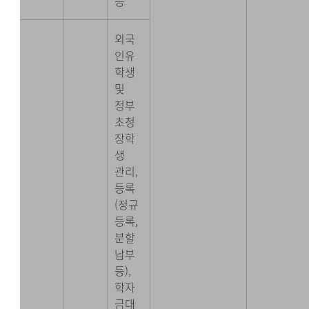
등
외국
인유
학생
및
정부
초청
장학
생
관리,
등록
(정규
등록,
분할
납부
등),
학자
금대