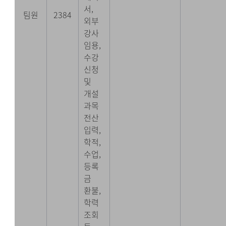
서,
팀원
2384
외부
강사
임용,
수강
신청
및
개설
과목
전산
입력,
학적,
수업,
등록
금
환불,
학력
조회