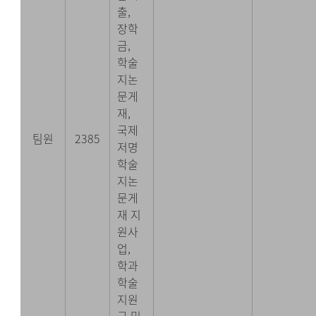
출,
장학
금,
학술
지논
문게
재,
국제
팀원
2385
저명
학술
지논
문게
재 지
원사
업,
학과
학술
지원