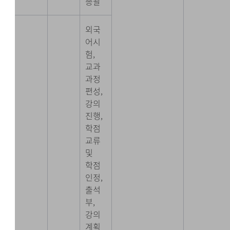
총괄
외국
어시
험,
교과
과정
편성,
강의
진행,
학점
교류
및
학점
인정,
출석
부,
강의
계획