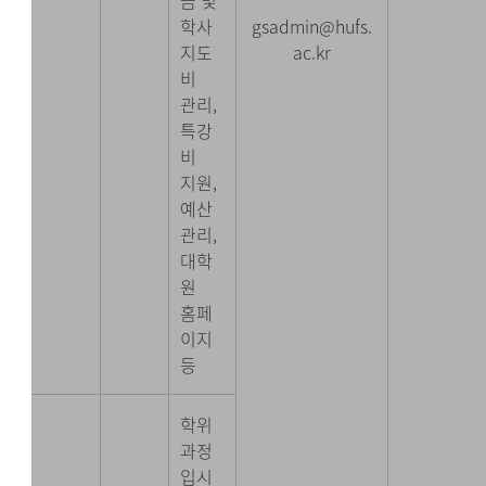
금 및
학사
gsadmin@hufs.
지도
ac.kr
비
관리,
특강
비
지원,
예산
관리,
대학
원
홈페
이지
등
학위
과정
입시