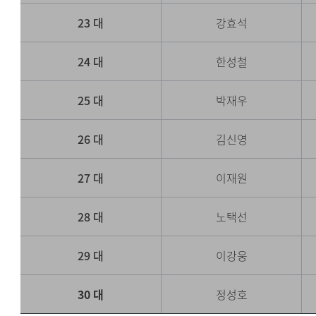
23 대
강효석
24 대
한성철
25 대
박재우
26 대
김신영
27 대
이재원
28 대
노택선
29 대
이강웅
30 대
정성호