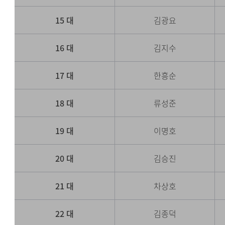
15 대
김광요
16 대
김지수
17 대
한흥순
18 대
류성준
19 대
이명호
20 대
김승진
21 대
차상호
22 대
김종덕