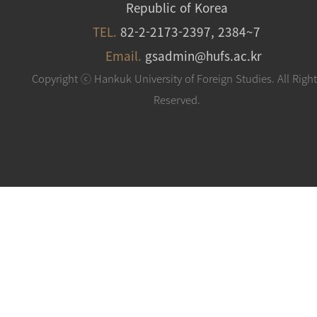
Republic of Korea
TEL.
82-2-2173-2397, 2384~7
Email.
gsadmin@hufs.ac.kr
Copyright ⓒ Hankuk University of Foreign Studies. All Righ
Reserved.