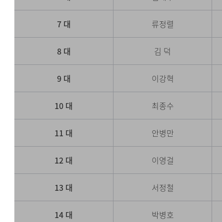
7 대
류정렬
8 대
김 덕
9 대
이강혁
10 대
최종수
11 대
안병만
12 대
이영걸
13 대
서정철
14 대
박병호