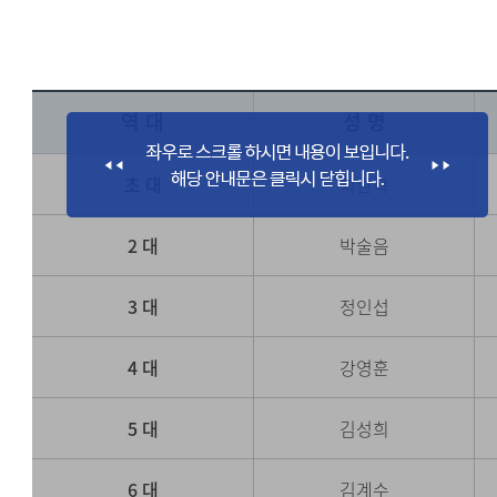
역 대
성 명
초 대
최완복
2 대
박술음
3 대
정인섭
4 대
강영훈
5 대
김성희
6 대
김계수