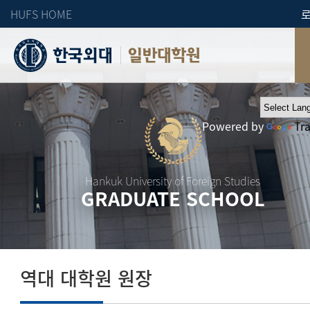
HUFS HOME
일반대학원
Powered by
Tr
Hankuk University of Foreign Studies
GRADUATE SCHOOL
역대 대학원 원장