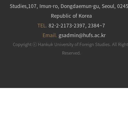
Studies,107, Imun-ro, Dongdaemun-gu, Seoul, 024
Republic of Korea
TEL.
82-2-2173-2397, 2384~7
Email.
gsadmin@hufs.ac.kr
Copyright ⓒ Hankuk University of Foreign Studies. All Righ
Reserved.