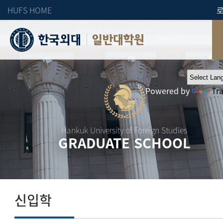
HUFS HOME
일반대학원
Powered by
Tr
Hankuk University of Foreign Studies
GRADUATE SCHOOL
신입학