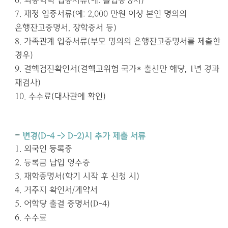
6.
최종학력 입증서류
(
예
:
졸업증명서
)
7.
재정 입증서류
(
예
: 2,000 만원
이상 본인 명의의
은행잔고증명서
,
장학증서 등
)
8.
가족관계 입증서류
(
부모 명의의 은행잔고증명서를 제출한
경우
)
9.
결핵검진확인서
(
결핵고위험 국가
*
출신만 해당
, 1
년 경과
재검사
)
10.
수수료
(
대사관에 확인
)
변경
(D-4 -> D-2)
시 추가 제출 서류
1.
외국인 등록증
2.
등록금 납입 영수증
3.
재학증명서
(
학기 시작 후 신청 시
)
4.
거주지 확인서
/
계약서
5.
어학당 출결 증명서
(D-4)
6.
수수료