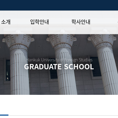
 소개
입학안내
학사안내
모집일정
학사일정표
학위논문
모집요강
강의시간표
논문작성법
원장
입시 공지사항
수업
양식함
Hankuk University of Foreign Studies
GRADUATE SCHOOL
락처
학부-대학원 연계과정
학적
논문지도
학위논문
석·박사 통합 학위과정
장학
연구윤리
박사후 연구과정
외국어시험
연구윤리
종합시험
연구윤리
제 규정
졸업생논
논문게재 연구비 지원