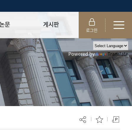
논문
게시판
로그인
제출 절차/자격
공지사항
Powered by
Translate
 및 템플릿
자료실
FAQ
_
취업·모집 관련 공지
제안심사
특강·프로그램 관련 공지
교육 이수 안내
대학원생권리장전
위원회 규정
대학원 총학생회
 지침서
외국인 유학생 비자(VISA)
문검색