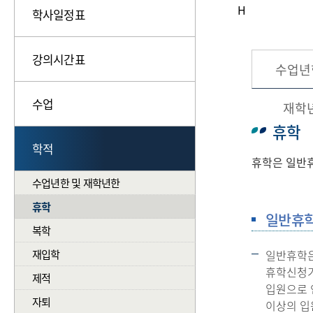
H
학사일정표
강의시간표
수업년
수업
재학
휴학
학적
휴학은 일반휴
수업년한 및 재학년한
휴학
일반휴
복학
재입학
일반휴학은
휴학신청기
제적
입원으로 
자퇴
이상의 입