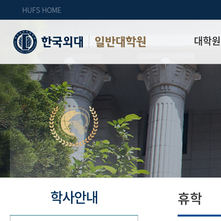
HUFS HOME
대학원
일반대학원
원장인사
연혁
역대 대학원 
주임교수 연
학과 소개
업무안내
오시는 길
자체 평가
학사안내
휴학