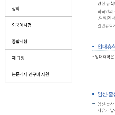
관한 규칙
장학
외국인의 
[학적]에
외국어시험
일반휴학기
종합시험
입대휴
- 입대휴학은
제 규정
논문게재 연구비 지원
임신·출
임신·출산
사유가 발