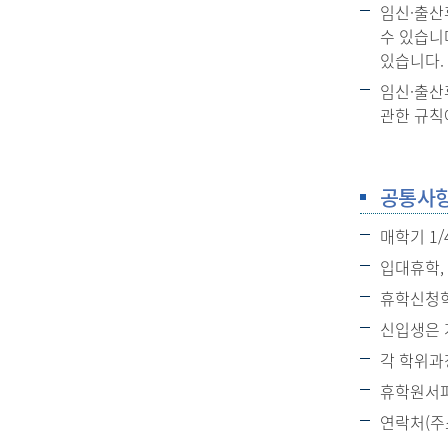
임신·출산휴
수 있습니
있습니다.
임신·출산
관한 규칙
공통사
매학기 1
입대휴학,
휴학신청학
신입생은 
각 학위과
휴학원서파
연락처(주